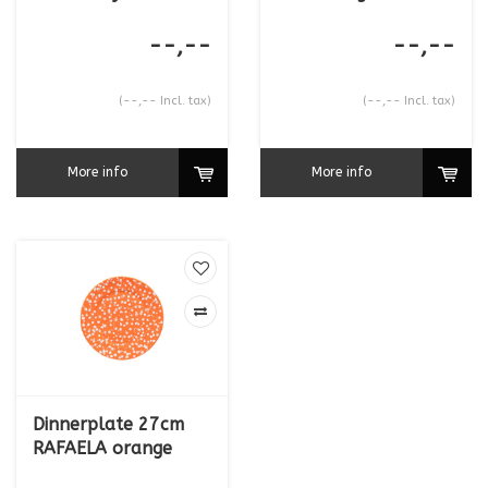
--,--
--,--
(--,-- Incl. tax)
(--,-- Incl. tax)
More info
More info
Dinnerplate 27cm
RAFAELA orange