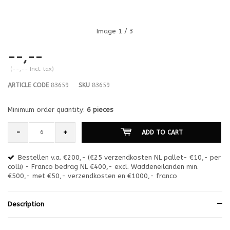
Image
1
/ 3
--,--
(--,-- Incl. tax)
ARTICLE CODE
83659
SKU
83659
Minimum order quantity:
6 pieces
-
+
ADD TO CART
Bestellen v.a. €200,- (€25 verzendkosten NL pallet- €10,- per
en
colli) - Franco bedrag NL €400,- excl. Waddeneilanden min.
or
€500,- met €50,- verzendkosten en €1000,- franco
€1
Description