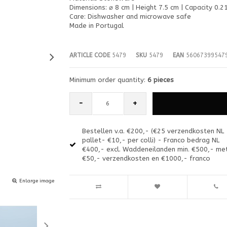
Dimensions: ⌀ 8 cm | Height 7.5 cm | Capacity 0.21
Care: Dishwasher and microwave safe
Made in Portugal
ARTICLE CODE
5479
SKU
5479
EAN
56067399547
Minimum order quantity:
6 pieces
-
+
Bestellen v.a. €200,- (€25 verzendkosten NL
pallet- €10,- per colli) - Franco bedrag NL
€400,- excl. Waddeneilanden min. €500,- me
€50,- verzendkosten en €1000,- franco
Enlarge image