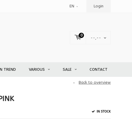
EN
Login
0
--,--
EN TREND
VARIOUS
SALE
CONTACT
Back to overview
PINK
IN STOCK