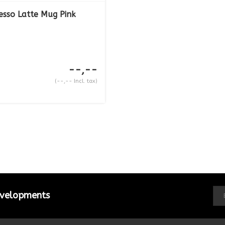
esso Latte Mug Pink
--,--
(--,-- Incl. tax)
developments