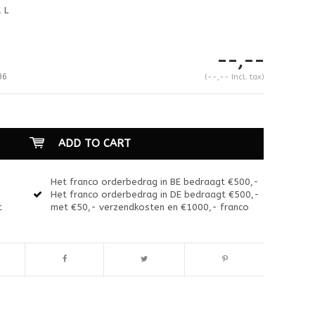
 L
--,--
96
(--,-- Incl. tax)
ADD TO CART
Het franco orderbedrag in BE bedraagt €500,-
Het franco orderbedrag in DE bedraagt €500,-
t
met €50,- verzendkosten en €1000,- franco
Enlarge image