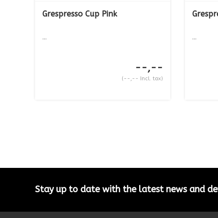
Grespresso Cup Pink
Grespr
...
...
--,--
(--,-- Incl. tax)
Stay up to date with the latest news and 