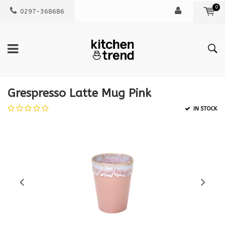
0
0297-368686
Grespresso Latte Mug Pink
IN STOCK