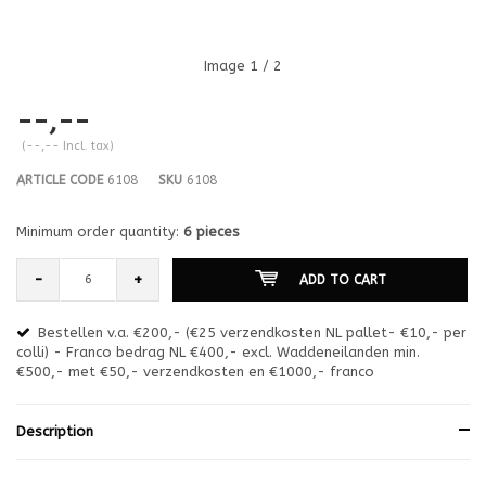
Image
1
/ 2
--,--
(--,-- Incl. tax)
ARTICLE CODE
6108
SKU
6108
Minimum order quantity:
6 pieces
-
+
ADD TO CART
Bestellen v.a. €200,- (€25 verzendkosten NL pallet- €10,- per
en
colli) - Franco bedrag NL €400,- excl. Waddeneilanden min.
or
€500,- met €50,- verzendkosten en €1000,- franco
€1
Description