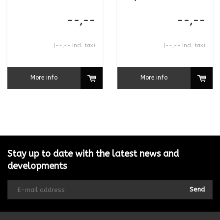
--,--
--,--
(--,-- Incl. tax)
(--,-- Incl. tax)
More info
More info
Stay up to date with the latest news and
developments
Send