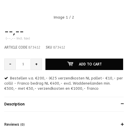
Image
1
/ 2
--,--
(--,-- Incl. tax)
ARTICLE CODE
873412
SKU
873412
-
+
ADD TO CART
Bestellen v.a. €200,- (€25 verzendkosten NL pallet- €10,- per
en
colli) - Franco bedrag NL €400,- excl. Waddeneilanden min.
or
€500,- met €50,- verzendkosten en €1000,- franco
€1
Description
Reviews
(0)