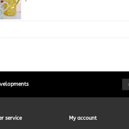
developments
r service
My account