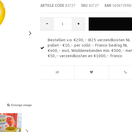
ARTICLE CODE
83727
SKU
83727
EAN
560673998
-
+
Bestellen v.a. €200,- (€25 verzendkosten NL
pallet- €10,- per colli) - Franco bedrag NL
€400,- excl. Waddeneilanden min. €500,- me
€50,- verzendkosten en €1000,- franco
Enlarge image