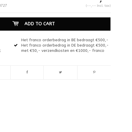
3727
(--,-- Incl. tax)
ADD TO CART
Het franco orderbedrag in BE bedraagt €500,-
Het franco orderbedrag in DE bedraagt €500,-
t
met €50,- verzendkosten en €1000,- franco
Enlarge image