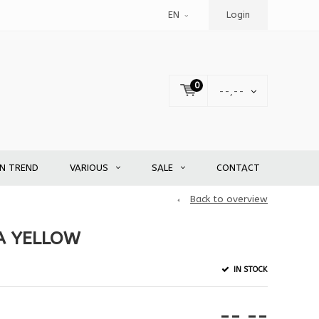
EN
Login
0
--,--
EN TREND
VARIOUS
SALE
CONTACT
Back to overview
A YELLOW
IN STOCK
--,--