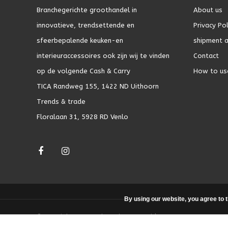
Branchegerichte groothandel in
About us
innovatieve, trendsettende en
Privacy Pol
sfeerbepalende keuken-en
shipment a
interieuraccessoires ook zijn wij te vinden
Contact
op de volgende Cash & Carry
How to us
TICA Randweg 155, 1422 ND Uithoorn
Trends & trade
Floralaan 31, 5928 RD Venlo
By using our website, you agree to 
© Copyright 2026 - Theme by
DMWS.nl
|