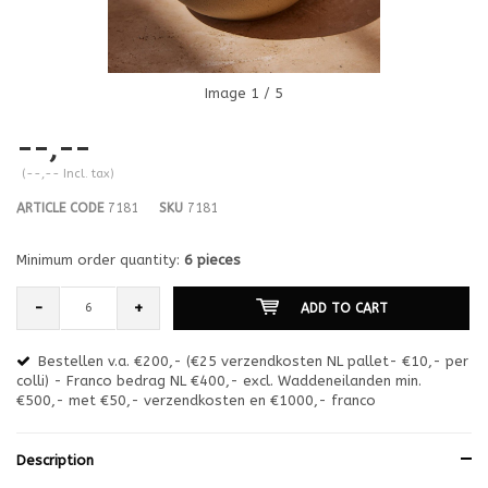
Image
1
/ 5
--,--
(--,-- Incl. tax)
ARTICLE CODE
7181
SKU
7181
Minimum order quantity:
6 pieces
-
+
ADD TO CART
Bestellen v.a. €200,- (€25 verzendkosten NL pallet- €10,- per
en
colli) - Franco bedrag NL €400,- excl. Waddeneilanden min.
or
€500,- met €50,- verzendkosten en €1000,- franco
€1
Description