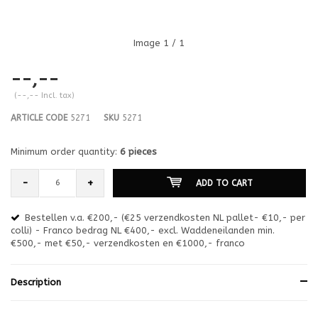
Image
1
/ 1
--,--
(--,-- Incl. tax)
ARTICLE CODE
5271
SKU
5271
Minimum order quantity:
6 pieces
-
+
ADD TO CART
Bestellen v.a. €200,- (€25 verzendkosten NL pallet- €10,- per
en
colli) - Franco bedrag NL €400,- excl. Waddeneilanden min.
or
€500,- met €50,- verzendkosten en €1000,- franco
€1
Description