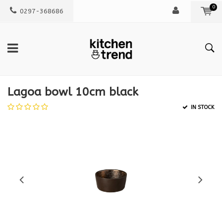
0
0297-368686
Lagoa bowl 10cm black
IN STOCK