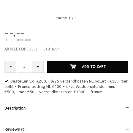
Image
1
/ 1
--,--
(--,-- Incl. tax)
ARTICLE CODE
1697
SKU
1697
-
+
ADD TO CART
Bestellen v.a. €200,- (€25 verzendkosten NL pallet- €10,- per
en
colli) - Franco bedrag NL €400,- excl. Waddeneilanden min.
or
€500,- met €50,- verzendkosten en €1000,- franco
€1
Description
Reviews
(0)