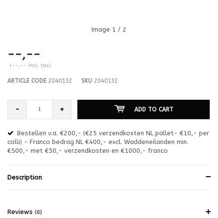
Image
1
/ 2
--,--
(--,-- Incl. tax)
ARTICLE CODE
2040132
SKU
2040132
-
+
ADD TO CART
Bestellen v.a. €200,- (€25 verzendkosten NL pallet- €10,- per
en
colli) - Franco bedrag NL €400,- excl. Waddeneilanden min.
or
€500,- met €50,- verzendkosten en €1000,- franco
€1
Description
Reviews
(0)