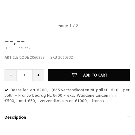
Image
1
/ 2
--,--
(--,-- Incl. tax)
ARTICLE CODE
2060232
SKU
2060232
-
+
ADD TO CART
Bestellen v.a. €200,- (€25 verzendkosten NL pallet- €10,- per
en
colli) - Franco bedrag NL €400,- excl. Waddeneilanden min.
or
€500,- met €50,- verzendkosten en €1000,- franco
€1
Description