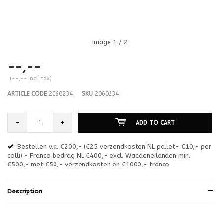
Image
1
/ 2
--,--
(--,-- Incl. tax)
ARTICLE CODE
2060234
SKU
2060234
-
+
ADD TO CART
Bestellen v.a. €200,- (€25 verzendkosten NL pallet- €10,- per
en
colli) - Franco bedrag NL €400,- excl. Waddeneilanden min.
or
€500,- met €50,- verzendkosten en €1000,- franco
€1
Description