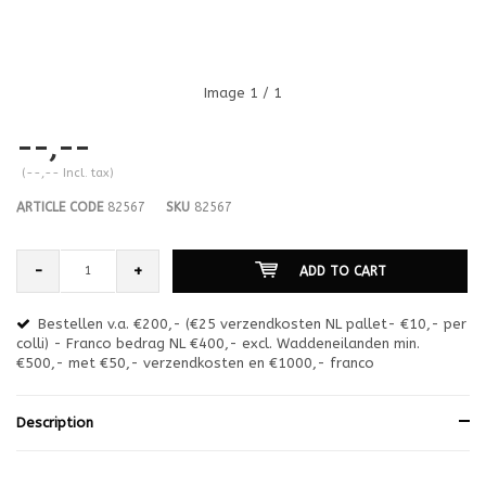
Image
1
/ 1
--,--
(--,-- Incl. tax)
ARTICLE CODE
82567
SKU
82567
-
+
ADD TO CART
Bestellen v.a. €200,- (€25 verzendkosten NL pallet- €10,- per
en
colli) - Franco bedrag NL €400,- excl. Waddeneilanden min.
or
€500,- met €50,- verzendkosten en €1000,- franco
€1
Description