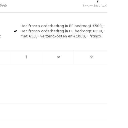
0446
(--,-- Incl. tax)
Het franco orderbedrag in BE bedraagt €500,-
Het franco orderbedrag in DE bedraagt €500,-
t
met €50,- verzendkosten en €1000,- franco