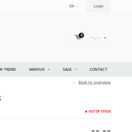
EN
Login
0
--,--
EN TREND
VARIOUS
SALE
CONTACT
Back to overview
S
OUT OF STOCK
--,--