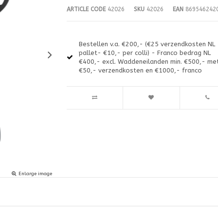
ARTICLE CODE
42026
SKU
42026
EAN
869546242
Bestellen v.a. €200,- (€25 verzendkosten NL
pallet- €10,- per colli) - Franco bedrag NL
€400,- excl. Waddeneilanden min. €500,- me
€50,- verzendkosten en €1000,- franco
Enlarge image