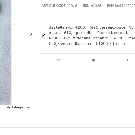
ARTICLE CODE
42326
SKU
42326
EAN
869546242
Bestellen v.a. €200,- (€25 verzendkosten NL
pallet- €10,- per colli) - Franco bedrag NL
€400,- excl. Waddeneilanden min. €500,- me
€50,- verzendkosten en €1000,- franco
Enlarge image