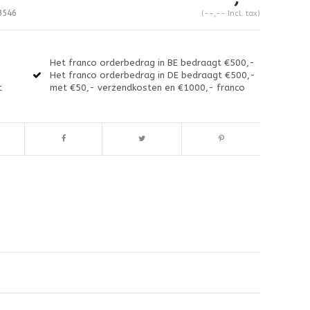
3546
(--,-- Incl. tax)
Het franco orderbedrag in BE bedraagt €500,-
Het franco orderbedrag in DE bedraagt €500,-
t
met €50,- verzendkosten en €1000,- franco