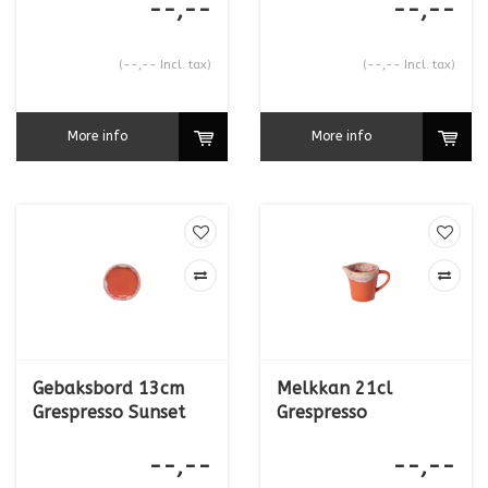
--,--
--,--
(--,-- Incl. tax)
(--,-- Incl. tax)
More info
More info
Gebaksbord 13cm
Melkkan 21cl
Grespresso Sunset
Grespresso
Red
SunsetRed
--,--
--,--