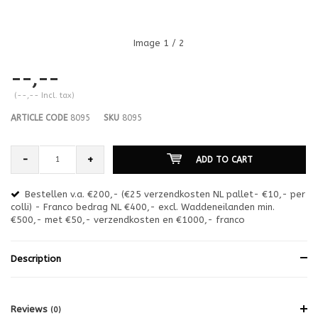
Image
1
/ 2
--,--
(--,-- Incl. tax)
ARTICLE CODE
8095
SKU
8095
-
+
ADD TO CART
Bestellen v.a. €200,- (€25 verzendkosten NL pallet- €10,- per
en
colli) - Franco bedrag NL €400,- excl. Waddeneilanden min.
or
€500,- met €50,- verzendkosten en €1000,- franco
€1
Description
Reviews
(0)