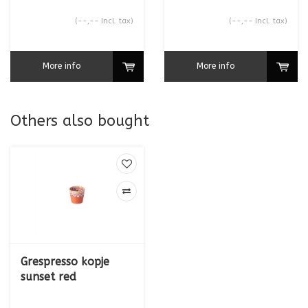
(--,-- Incl. tax)
(--,-- Incl. tax)
More info
More info
Others also bought
Grespresso kopje
sunset red