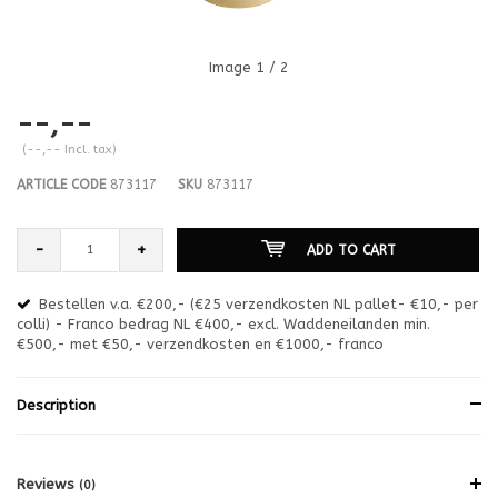
Image
1
/ 2
--,--
(--,-- Incl. tax)
ARTICLE CODE
873117
SKU
873117
-
+
ADD TO CART
Bestellen v.a. €200,- (€25 verzendkosten NL pallet- €10,- per
en
colli) - Franco bedrag NL €400,- excl. Waddeneilanden min.
or
€500,- met €50,- verzendkosten en €1000,- franco
€1
Description
Reviews
(0)