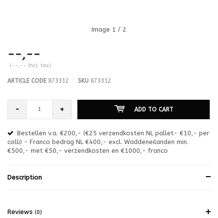
Image
1
/ 2
--,--
(--,-- Incl. tax)
ARTICLE CODE
873312
SKU
873312
-
+
ADD TO CART
Bestellen v.a. €200,- (€25 verzendkosten NL pallet- €10,- per
en
colli) - Franco bedrag NL €400,- excl. Waddeneilanden min.
or
€500,- met €50,- verzendkosten en €1000,- franco
€1
Description
Reviews
(0)