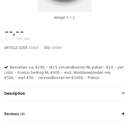
Image
1
/ 1
--,--
(--,-- Incl. tax)
ARTICLE CODE
43069
SKU
43069
Bestellen v.a. €200,- (€25 verzendkosten NL pallet- €10,- per
en
colli) - Franco bedrag NL €400,- excl. Waddeneilanden min.
or
€500,- met €50,- verzendkosten en €1000,- franco
€1
Description
Reviews
(0)