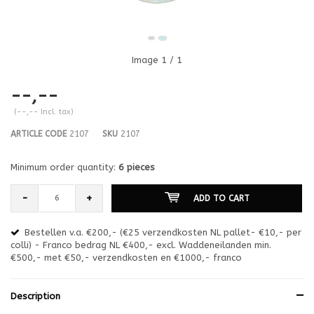
Image
1
/ 1
--,--
(--,-- Incl. tax)
ARTICLE CODE
2107
SKU
2107
Minimum order quantity:
6 pieces
-
+
ADD TO CART
Bestellen v.a. €200,- (€25 verzendkosten NL pallet- €10,- per
en
colli) - Franco bedrag NL €400,- excl. Waddeneilanden min.
or
€500,- met €50,- verzendkosten en €1000,- franco
€1
Description