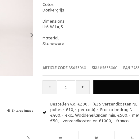
Color:
Donkergrijs
Dimensions:
H:6 W:14,5
Material:
Stoneware
ARTICLE CODE
85653060
SKU
85653060
EAN
7435
-
+
Bestellen v.a. €200,- (€25 verzendkosten NL
pallet- €10,- per colli) - Franco bedrag NL
Enlarge image
€400,- excl. Waddeneilanden min. €500,- me
€50,- verzendkosten en €1000,- franco