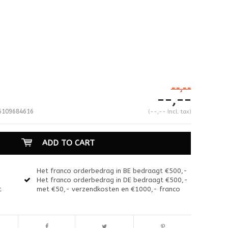
--,--
--,--
109684616
(--,-- Incl. tax)
ADD TO CART
Het franco orderbedrag in BE bedraagt €500,-
Het franco orderbedrag in DE bedraagt €500,-
Enlarge image
t
met €50,- verzendkosten en €1000,- franco