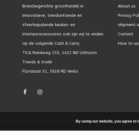
Branchegerichte groothandel in
About us
innovatieve, trendsettende en
Privacy Pol
sfeerbepalende keuken-en
shipment a
interieuraccessoires ook zijn wij te vinden
Contact
op de volgende Cash & Carry
How to us
TICA Randweg 155, 1422 ND Uithoorn
Trends & trade
Floralaan 31, 5928 RD Venlo
By using our website, you agree to 
© Copyright 2026 - Theme by
DMWS.nl
|