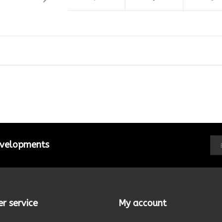
developments
r service
My account