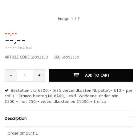
Image
1
/ 2
--,--
--,--
(--,-- Incl. tax)
ARTICLE CODE
85992150
SKU
85992150
-
+
ADD TO CART
Bestellen v.a. €200,- (€25 verzendkosten NL pallet- €10,- per
en
colli) - Franco bedrag NL €400,- excl. Waddeneilanden min.
or
€500,- met €50,- verzendkosten en €1000,- franco
€1
Description
order amount:1