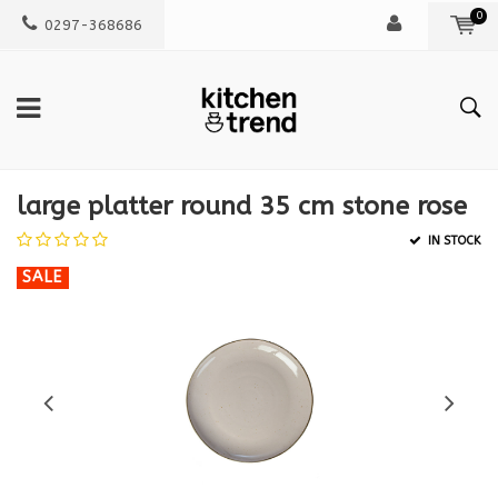
0
0297-368686
large platter round 35 cm stone rose
IN STOCK
SALE