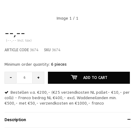
Image
1
/ 1
--,--
(--,-- Incl. tax)
ARTICLE CODE
3674
SKU
3674
Minimum order quantity:
6 pieces
-
+
ADD TO CART
Bestellen v.a. €200,- (€25 verzendkosten NL pallet- €10,- per
en
colli) - Franco bedrag NL €400,- excl. Waddeneilanden min.
or
€500,- met €50,- verzendkosten en €1000,- franco
€1
Description