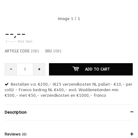
Image
1
/ 1
--,--
(--,-- Incl. tax)
ARTICLE CODE
2081
SKU
2081
-
+
ADD TO CART
Bestellen v.a. €200,- (€25 verzendkosten NL pallet- €10,- per
en
colli) - Franco bedrag NL €400,- excl. Waddeneilanden min.
or
€500,- met €50,- verzendkosten en €1000,- franco
€1
Description
Reviews
(0)