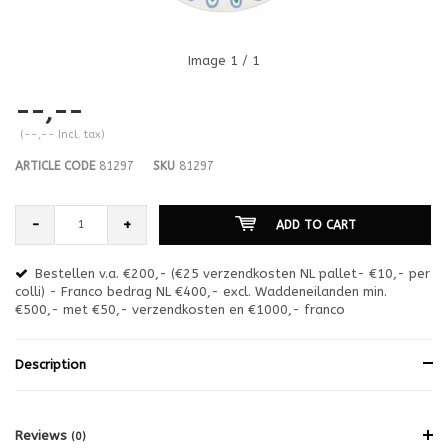
Image
1
/ 1
--,--
(--,-- Incl. tax)
ARTICLE CODE
81297
SKU
81297
-
+
ADD TO CART
Bestellen v.a. €200,- (€25 verzendkosten NL pallet- €10,- per
en
colli) - Franco bedrag NL €400,- excl. Waddeneilanden min.
or
€500,- met €50,- verzendkosten en €1000,- franco
€1
Description
Reviews
(0)