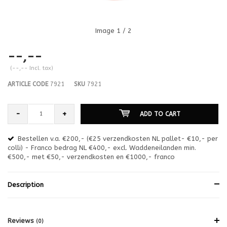
Image
1
/ 2
--,--
(--,-- Incl. tax)
ARTICLE CODE
7921
SKU
7921
-
+
ADD TO CART
Bestellen v.a. €200,- (€25 verzendkosten NL pallet- €10,- per
en
colli) - Franco bedrag NL €400,- excl. Waddeneilanden min.
or
€500,- met €50,- verzendkosten en €1000,- franco
€1
Description
Reviews
(0)