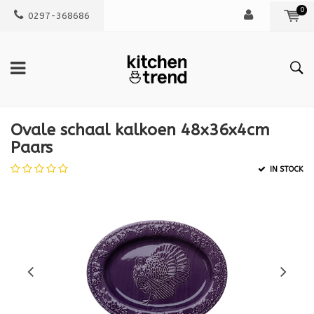
0
0297-368686
Ovale schaal kalkoen 48x36x4cm
Paars
IN STOCK