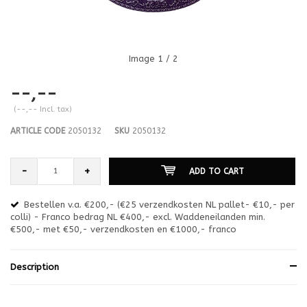
Image
1
/ 2
--,--
(--,-- Incl. tax)
ARTICLE CODE
2050132
SKU
2050132
-
+
ADD TO CART
Bestellen v.a. €200,- (€25 verzendkosten NL pallet- €10,- per
en
colli) - Franco bedrag NL €400,- excl. Waddeneilanden min.
or
€500,- met €50,- verzendkosten en €1000,- franco
€1
Description