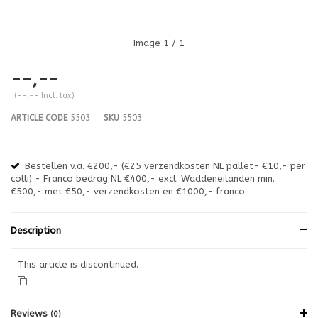
Image
1
/ 1
--,--
(--,-- Incl. tax)
ARTICLE CODE
5503
SKU
5503
Bestellen v.a. €200,- (€25 verzendkosten NL pallet- €10,- per
en
colli) - Franco bedrag NL €400,- excl. Waddeneilanden min.
or
€500,- met €50,- verzendkosten en €1000,- franco
€1
Description
This article is discontinued.
Reviews
(0)