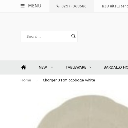
MENU
0297-368686
B2B uitsluiten
NEW
TABLEWARE
BARDALLO H
Home
Charger 31cm cabbage white