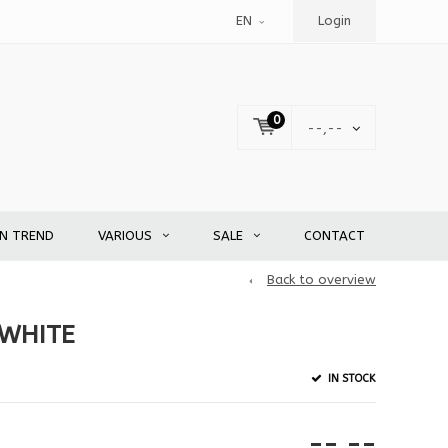
EN
Login
0
--,--
EN TREND
VARIOUS
SALE
CONTACT
Back to overview
 WHITE
IN STOCK
--,--