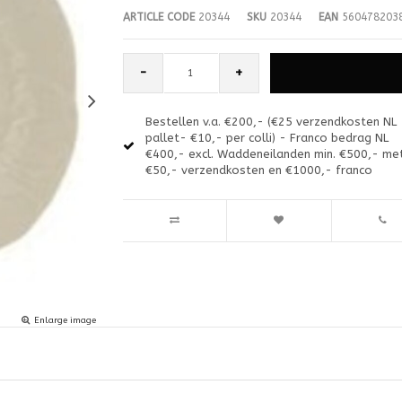
ARTICLE CODE
20344
SKU
20344
EAN
560478203
-
+
Bestellen v.a. €200,- (€25 verzendkosten NL
pallet- €10,- per colli) - Franco bedrag NL
€400,- excl. Waddeneilanden min. €500,- me
€50,- verzendkosten en €1000,- franco
Enlarge image