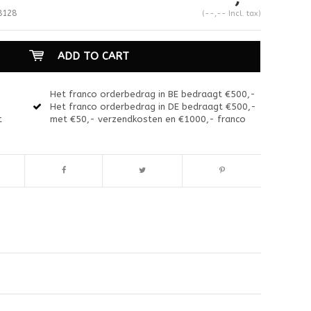
8128
(--,-- Incl. tax)
ADD TO CART
Het franco orderbedrag in BE bedraagt €500,-
Het franco orderbedrag in DE bedraagt €500,-
t
met €50,- verzendkosten en €1000,- franco