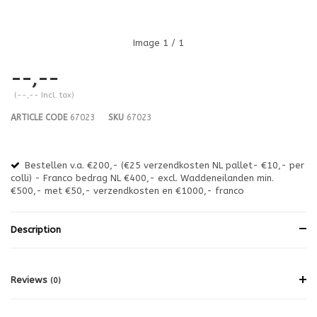
Image
1
/ 1
--,--
(--,-- Incl. tax)
ARTICLE CODE
67023
SKU
67023
Bestellen v.a. €200,- (€25 verzendkosten NL pallet- €10,- per
en
colli) - Franco bedrag NL €400,- excl. Waddeneilanden min.
or
€500,- met €50,- verzendkosten en €1000,- franco
€1
Description
Reviews
(0)