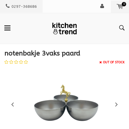
0
0297-368686
notenbakje 3vaks paard
OUT OF STOCK