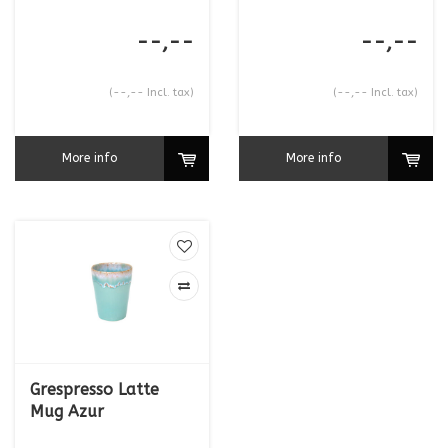
--,--
--,--
(--,-- Incl. tax)
(--,-- Incl. tax)
More info
More info
Grespresso Latte
Mug Azur