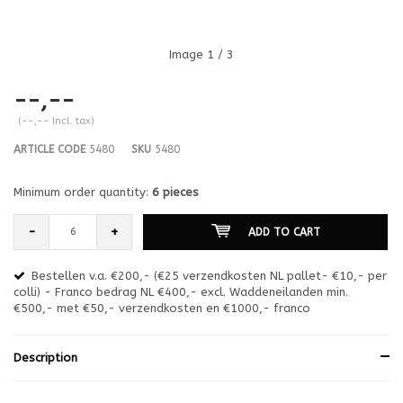
Image
1
/ 3
--,--
(--,-- Incl. tax)
ARTICLE CODE
5480
SKU
5480
Minimum order quantity:
6 pieces
-
+
ADD TO CART
Bestellen v.a. €200,- (€25 verzendkosten NL pallet- €10,- per
en
colli) - Franco bedrag NL €400,- excl. Waddeneilanden min.
or
€500,- met €50,- verzendkosten en €1000,- franco
€1
Description