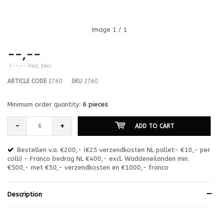
Image
1
/ 1
--,--
(--,-- Incl. tax)
ARTICLE CODE
2760
SKU
2760
Minimum order quantity:
6 pieces
-
+
ADD TO CART
Bestellen v.a. €200,- (€25 verzendkosten NL pallet- €10,- per
en
colli) - Franco bedrag NL €400,- excl. Waddeneilanden min.
or
€500,- met €50,- verzendkosten en €1000,- franco
€1
Description