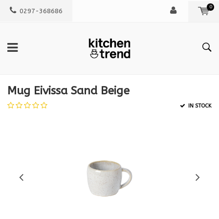
0
0297-368686
Mug Eivissa Sand Beige
IN STOCK