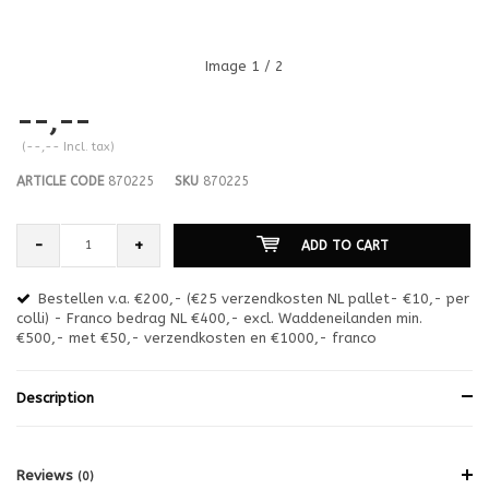
Image
1
/ 2
--,--
(--,-- Incl. tax)
ARTICLE CODE
870225
SKU
870225
-
+
ADD TO CART
Bestellen v.a. €200,- (€25 verzendkosten NL pallet- €10,- per
en
colli) - Franco bedrag NL €400,- excl. Waddeneilanden min.
or
€500,- met €50,- verzendkosten en €1000,- franco
€1
Description
Reviews
(0)