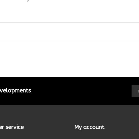
developments
r service
My account