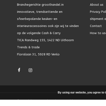
Branchegerichte groothandel in
About us
innovatieve, trendsettende en
Privacy Pol
sfeerbepalende keuken-en
shipment a
interieuraccessoires ook zijn wij te vinden
Contact
op de volgende Cash & Carry
How to us
TICA Randweg 155, 1422 ND Uithoorn
Trends & trade
Floralaan 31, 5928 RD Venlo
By using our website, you agree to 
© Copyright 2026 - Theme by
DMWS.nl
|