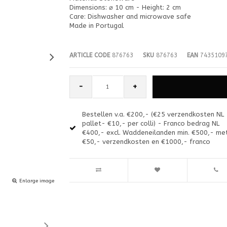
Dimensions: ⌀ 10 cm - Height: 2 cm
Care: Dishwasher and microwave safe
Made in Portugal
ARTICLE CODE
876763
SKU
876763
EAN
7435109
-
+
Bestellen v.a. €200,- (€25 verzendkosten NL
pallet- €10,- per colli) - Franco bedrag NL
€400,- excl. Waddeneilanden min. €500,- me
€50,- verzendkosten en €1000,- franco
Enlarge image