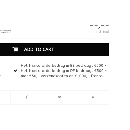
--,--
712777
(--,-- Incl. tax)
ADD TO CART
Het franco orderbedrag in BE bedraagt €500,-
Het franco orderbedrag in DE bedraagt €500,-
t
met €50,- verzendkosten en €1000,- franco
Enlarge image