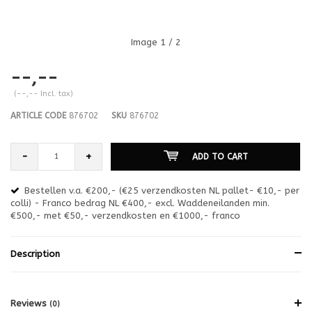
Image
1
/ 2
--,--
(--,-- Incl. tax)
ARTICLE CODE
876702
SKU
876702
-
+
ADD TO CART
Bestellen v.a. €200,- (€25 verzendkosten NL pallet- €10,- per
en
colli) - Franco bedrag NL €400,- excl. Waddeneilanden min.
or
€500,- met €50,- verzendkosten en €1000,- franco
€1
Description
Reviews
(0)