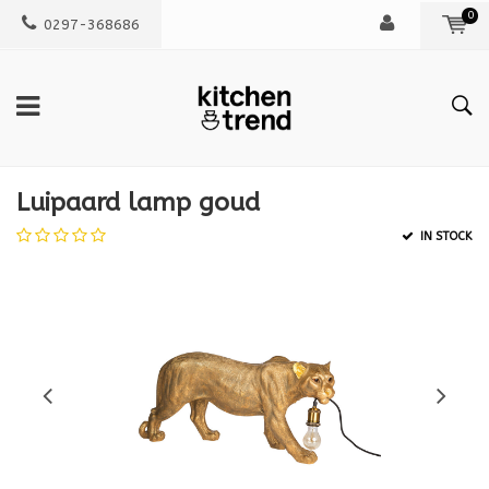
0
0297-368686
Luipaard lamp goud
IN STOCK