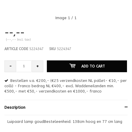
Image
1
/ 1
--,--
(--,-- Incl. tax)
ARTICLE CODE
5224347
SKU
5224347
-
+
ADD TO CART
Bestellen v.a. €200,- (€25 verzendkosten NL pallet- €10,- per
en
colli) - Franco bedrag NL €400,- excl. Waddeneilanden min.
or
€500,- met €50,- verzendkosten en €1000,- franco
€1
Description
Luipaard lamp goudBesteleenheid: 138cm hoog en 77 cm lang