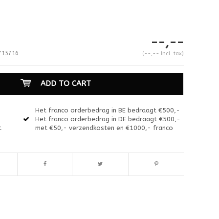
--,--
715716
(--,-- Incl. tax)
ADD TO CART
Het franco orderbedrag in BE bedraagt €500,-
Het franco orderbedrag in DE bedraagt €500,-
t
met €50,- verzendkosten en €1000,- franco
Enlarge image