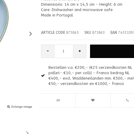
Dimensions: 14 cm x 14,5 cm - Height: 6 cm
Care: Dishwasher and microwave safe
Made in Portugal
ARTICLE CODE
875863
SKU
875863
EAN
7435109
-
+
Bestellen v.a. €200,- (€25 verzendkosten NL
pallet- €10,- per colli) - Franco bedrag NL
€400,- excl. Waddeneilanden min. €500,- me
€50,- verzendkosten en €1000,- franco
Enlarge image