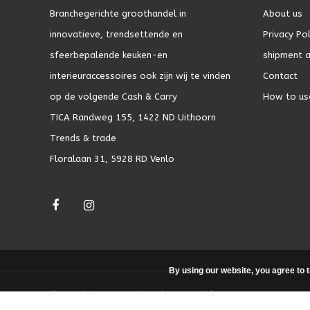
Branchegerichte groothandel in
About us
innovatieve, trendsettende en
Privacy Pol
sfeerbepalende keuken-en
shipment a
interieuraccessoires ook zijn wij te vinden
Contact
op de volgende Cash & Carry
How to us
TICA Randweg 155, 1422 ND Uithoorn
Trends & trade
Floralaan 31, 5928 RD Venlo
By using our website, you agree to 
© Copyright 2026 - Theme by
DMWS.nl
|