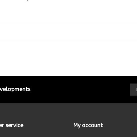
developments
r service
My account