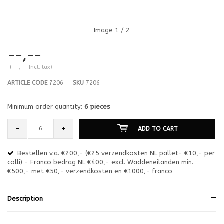
Image
1
/ 2
--,--
(--,-- Incl. tax)
ARTICLE CODE
7206
SKU
7206
Minimum order quantity:
6 pieces
-
+
ADD TO CART
Bestellen v.a. €200,- (€25 verzendkosten NL pallet- €10,- per
en
colli) - Franco bedrag NL €400,- excl. Waddeneilanden min.
or
€500,- met €50,- verzendkosten en €1000,- franco
€1
Description