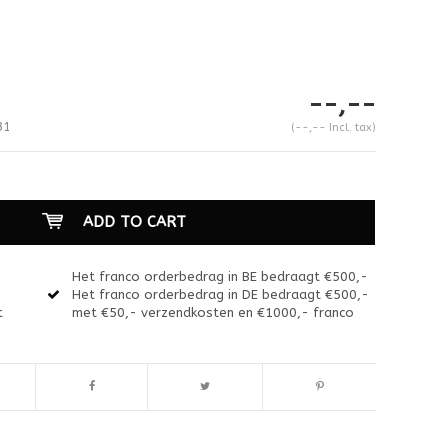
--,--
31
(--,-- Incl. tax)
ADD TO CART
Het franco orderbedrag in BE bedraagt €500,-
Het franco orderbedrag in DE bedraagt €500,-
t
met €50,- verzendkosten en €1000,- franco
Enlarge image