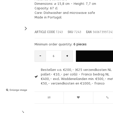
Dimensions: ⌀ 15,8 cm - Height: 7,7 cm
Capacity: 67 cl
Care: Dishwasher and microwave safe
Made in Portugal
ARTICLE CODE
7243
SKU
7243
EAN
56067399724
Minimum order quantity:
6 pieces
-
+
Bestellen v.a. €200,- (€25 verzendkosten NL
pallet- €10,- per colli) - Franco bedrag NL
€400,- excl. Waddeneilanden min. €500,- me
€50,- verzendkosten en €1000,- franco
Enlarge image