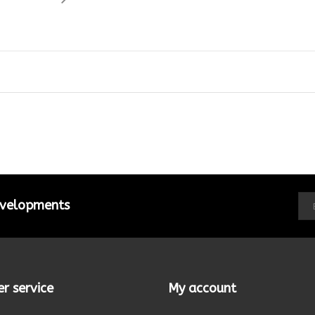
developments
r service
My account