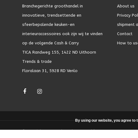
Branchegerichte groothandel in
About us
innovatieve, trendsettende en
Privacy Pol
sfeerbepalende keuken-en
shipment a
interieuraccessoires ook zijn wij te vinden
Contact
op de volgende Cash & Carry
How to us
TICA Randweg 155, 1422 ND Uithoorn
Trends & trade
Floralaan 31, 5928 RD Venlo
By using our website, you agree to 
© Copyright 2026 - Theme by
DMWS.nl
|