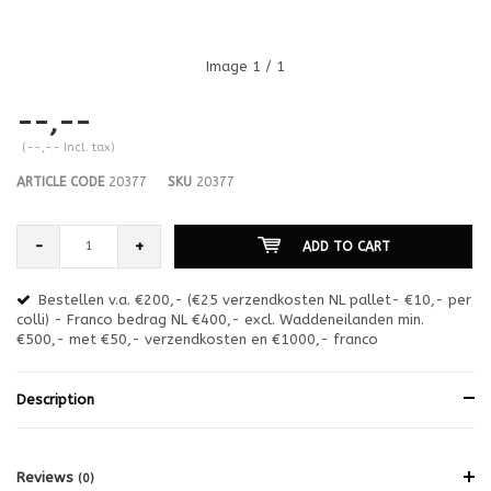
Image
1
/ 1
--,--
(--,-- Incl. tax)
ARTICLE CODE
20377
SKU
20377
-
+
ADD TO CART
Bestellen v.a. €200,- (€25 verzendkosten NL pallet- €10,- per
en
colli) - Franco bedrag NL €400,- excl. Waddeneilanden min.
or
€500,- met €50,- verzendkosten en €1000,- franco
€1
Description
Reviews
(0)