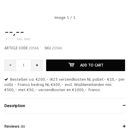
Image
1
/ 1
--,--
(--,-- Incl. tax)
ARTICLE CODE
20566
SKU
20566
-
+
ADD TO CART
Bestellen v.a. €200,- (€25 verzendkosten NL pallet- €10,- per
en
colli) - Franco bedrag NL €400,- excl. Waddeneilanden min.
or
€500,- met €50,- verzendkosten en €1000,- franco
€1
Description
Reviews
(0)