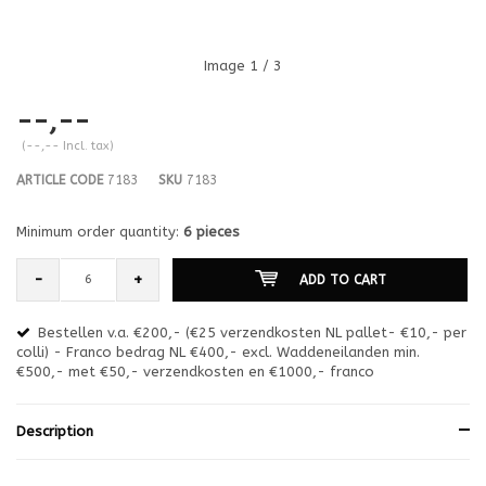
Image
1
/ 3
--,--
(--,-- Incl. tax)
ARTICLE CODE
7183
SKU
7183
Minimum order quantity:
6 pieces
-
+
ADD TO CART
Bestellen v.a. €200,- (€25 verzendkosten NL pallet- €10,- per
en
colli) - Franco bedrag NL €400,- excl. Waddeneilanden min.
or
€500,- met €50,- verzendkosten en €1000,- franco
€1
Description