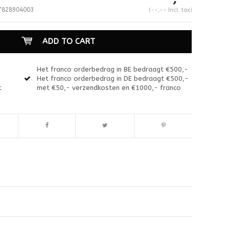
828904003
(--,-- Incl. tax)
ADD TO CART
Het franco orderbedrag in BE bedraagt €500,-
Het franco orderbedrag in DE bedraagt €500,-
t
met €50,- verzendkosten en €1000,- franco