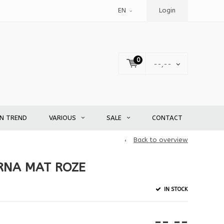
EN
Login
0
--,--
EN TREND
VARIOUS
SALE
CONTACT
Back to overview
RNA MAT ROZE
IN STOCK
--,--