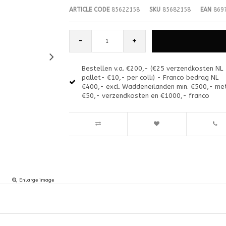
ARTICLE CODE
85622158
SKU
85682158
EAN
8697
-
+
Bestellen v.a. €200,- (€25 verzendkosten NL
pallet- €10,- per colli) - Franco bedrag NL
€400,- excl. Waddeneilanden min. €500,- me
€50,- verzendkosten en €1000,- franco
Enlarge image