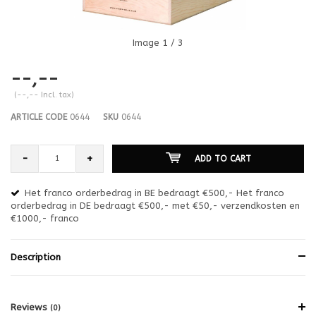
Image
1
/ 3
--,--
(--,-- Incl. tax)
ARTICLE CODE
0644
SKU
0644
-
+
ADD TO CART
er
Het franco orderbedrag in BE bedraagt €500,- Het franco
orderbedrag in DE bedraagt €500,- met €50,- verzendkosten en
co
€1000,- franco
€5
Description
Reviews
(0)