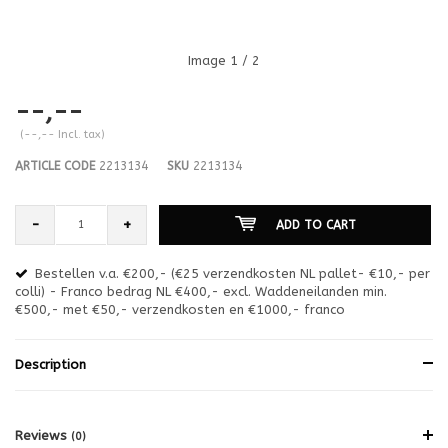
Image
1
/ 2
--,--
(--,-- Incl. tax)
ARTICLE CODE
2213134
SKU
2213134
-
+
ADD TO CART
Bestellen v.a. €200,- (€25 verzendkosten NL pallet- €10,- per
en
colli) - Franco bedrag NL €400,- excl. Waddeneilanden min.
or
€500,- met €50,- verzendkosten en €1000,- franco
€1
Description
Reviews
(0)