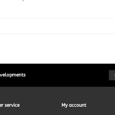
developments
r service
My account