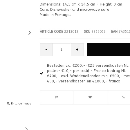
Dimensions: 14,5 cm x 14,5 cm - Height: 3 cm
Care: Dishwasher and microwave safe
Made in Portugal
ARTICLE CODE
2213012
SKU
2213012
EAN
74351
-
+
Bestellen v.a. €200,- (€25 verzendkosten NL
pallet- €10,- per colli) - Franco bedrag NL
€400,- excl. Waddeneilanden min. €500,- me
€50,- verzendkosten en €1000,- franco
Enlarge image