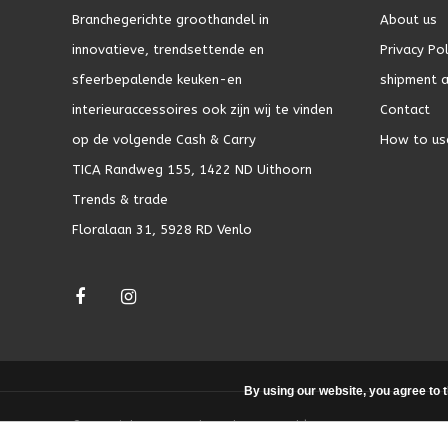
Branchegerichte groothandel in
About us
innovatieve, trendsettende en
Privacy Pol
sfeerbepalende keuken-en
shipment a
interieuraccessoires ook zijn wij te vinden
Contact
op de volgende Cash & Carry
How to us
TICA Randweg 155, 1422 ND Uithoorn
Trends & trade
Floralaan 31, 5928 RD Venlo
By using our website, you agree to 
© Copyright 2026 - Theme by
DMWS.nl
|