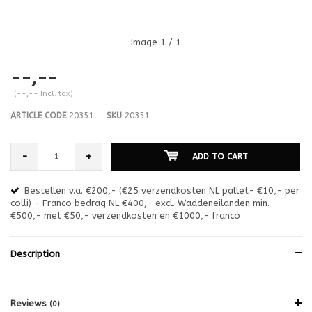
Image
1
/ 1
--,--
(--,-- Incl. tax)
ARTICLE CODE
20351
SKU
20351
-
+
ADD TO CART
Bestellen v.a. €200,- (€25 verzendkosten NL pallet- €10,- per
en
colli) - Franco bedrag NL €400,- excl. Waddeneilanden min.
or
€500,- met €50,- verzendkosten en €1000,- franco
€1
Description
Reviews
(0)