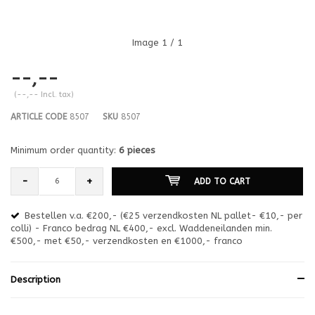
Image
1
/ 1
--,--
(--,-- Incl. tax)
ARTICLE CODE
8507
SKU
8507
Minimum order quantity:
6 pieces
-
+
ADD TO CART
Bestellen v.a. €200,- (€25 verzendkosten NL pallet- €10,- per
en
colli) - Franco bedrag NL €400,- excl. Waddeneilanden min.
or
€500,- met €50,- verzendkosten en €1000,- franco
€1
Description