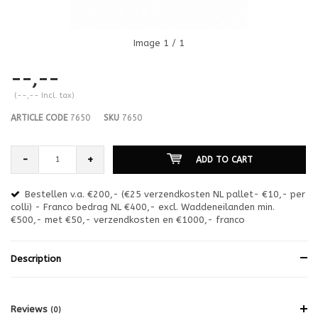
Image
1
/ 1
--,--
(--,-- Incl. tax)
ARTICLE CODE
7650
SKU
7650
-
+
ADD TO CART
Bestellen v.a. €200,- (€25 verzendkosten NL pallet- €10,- per
en
colli) - Franco bedrag NL €400,- excl. Waddeneilanden min.
or
€500,- met €50,- verzendkosten en €1000,- franco
€1
Description
Reviews
(0)