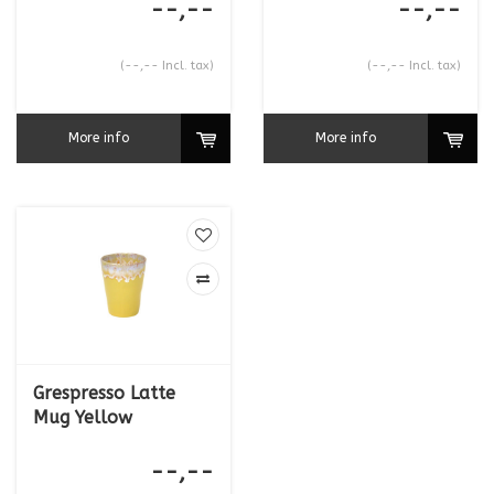
--,--
--,--
(--,-- Incl. tax)
(--,-- Incl. tax)
More info
More info
Grespresso Latte
Mug Yellow
--,--