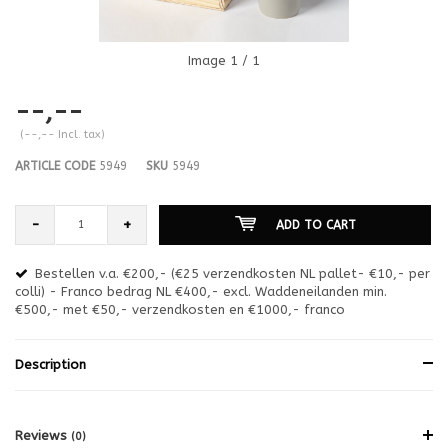
Image
1
/ 1
--,--
(--,-- Incl. tax)
ARTICLE CODE
5949
SKU
5949
-
+
ADD TO CART
Bestellen v.a. €200,- (€25 verzendkosten NL pallet- €10,- per
en
colli) - Franco bedrag NL €400,- excl. Waddeneilanden min.
or
€500,- met €50,- verzendkosten en €1000,- franco
€1
Description
Reviews
(0)