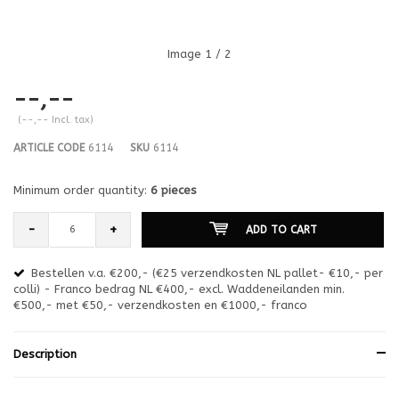
Image
1
/ 2
--,--
(--,-- Incl. tax)
ARTICLE CODE
6114
SKU
6114
Minimum order quantity:
6 pieces
-
+
ADD TO CART
Bestellen v.a. €200,- (€25 verzendkosten NL pallet- €10,- per
en
colli) - Franco bedrag NL €400,- excl. Waddeneilanden min.
or
€500,- met €50,- verzendkosten en €1000,- franco
€1
Description